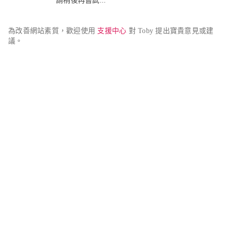
請稍後再嘗試...
為改善網站素質，歡迎使用 
支援中心
 對 Toby 提出寶貴意見或建
議。