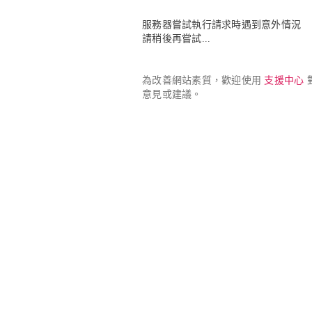
服務器嘗試執行請求時遇到意外情況

請稍後再嘗試...
為改善網站素質，歡迎使用 
支援中心
 
意見或建議。