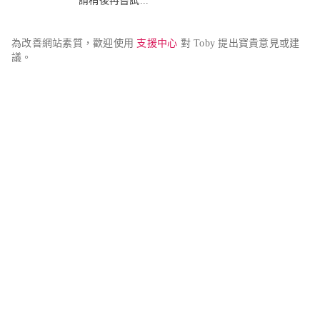
請稍後再嘗試...
為改善網站素質，歡迎使用 
支援中心
 對 Toby 提出寶貴意見或建
議。