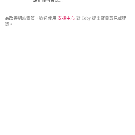
請稍後再嘗試...
為改善網站素質，歡迎使用 
支援中心
 對 Toby 提出寶貴意見或建
議。