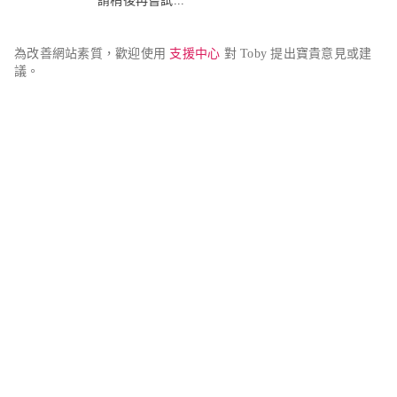
請稍後再嘗試...
為改善網站素質，歡迎使用 
支援中心
 對 Toby 提出寶貴意見或建
議。