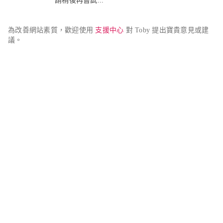
請稍後再嘗試...
為改善網站素質，歡迎使用 
支援中心
 對 Toby 提出寶貴意見或建
議。