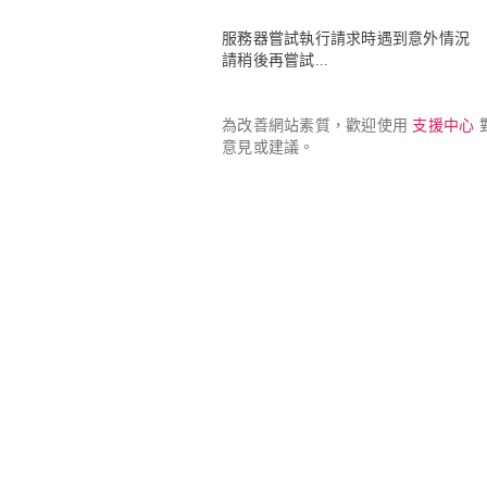
服務器嘗試執行請求時遇到意外情況

請稍後再嘗試...
為改善網站素質，歡迎使用 
支援中心
 
意見或建議。