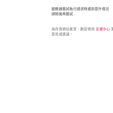
服務器嘗試執行請求時遇到意外情況

請稍後再嘗試...
為改善網站素質，歡迎使用 
支援中心
 
意見或建議。