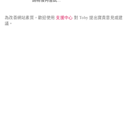
請稍後再嘗試...
為改善網站素質，歡迎使用 
支援中心
 對 Toby 提出寶貴意見或建
議。