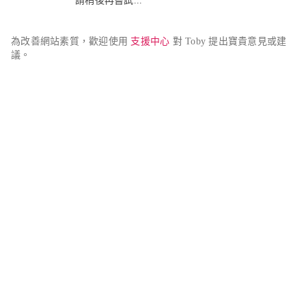
請稍後再嘗試...
為改善網站素質，歡迎使用 
支援中心
 對 Toby 提出寶貴意見或建
議。