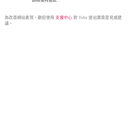
請稍後再嘗試...
為改善網站素質，歡迎使用 
支援中心
 對 Toby 提出寶貴意見或建
議。