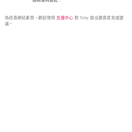
請稍後再嘗試...
為改善網站素質，歡迎使用 
支援中心
 對 Toby 提出寶貴意見或建
議。