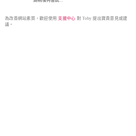
請稍後再嘗試...
為改善網站素質，歡迎使用 
支援中心
 對 Toby 提出寶貴意見或建
議。