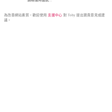
請稍後再嘗試...
為改善網站素質，歡迎使用 
支援中心
 對 Toby 提出寶貴意見或建
議。