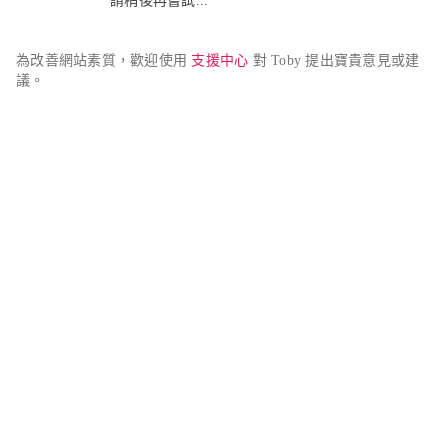
請稍後再嘗試...
為改善網站素質，歡迎使用 
支援中心
 對 Toby 提出寶貴意見或建
議。