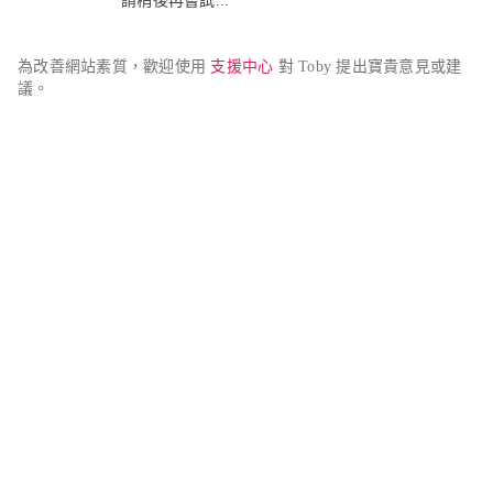
請稍後再嘗試...
為改善網站素質，歡迎使用 
支援中心
 對 Toby 提出寶貴意見或建
議。