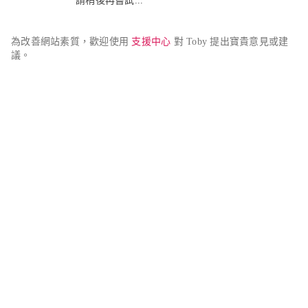
請稍後再嘗試...
為改善網站素質，歡迎使用 
支援中心
 對 Toby 提出寶貴意見或建
議。