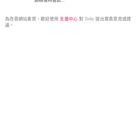
請稍後再嘗試...
為改善網站素質，歡迎使用 
支援中心
 對 Toby 提出寶貴意見或建
議。