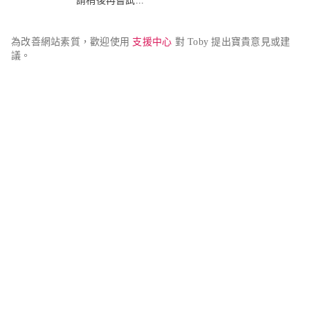
請稍後再嘗試...
為改善網站素質，歡迎使用 
支援中心
 對 Toby 提出寶貴意見或建
議。