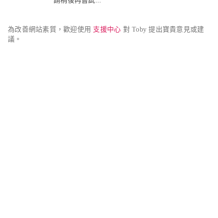
請稍後再嘗試...
為改善網站素質，歡迎使用 
支援中心
 對 Toby 提出寶貴意見或建
議。