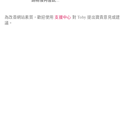
請稍後再嘗試...
為改善網站素質，歡迎使用 
支援中心
 對 Toby 提出寶貴意見或建
議。