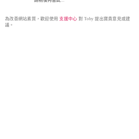
請稍後再嘗試...
為改善網站素質，歡迎使用 
支援中心
 對 Toby 提出寶貴意見或建
議。