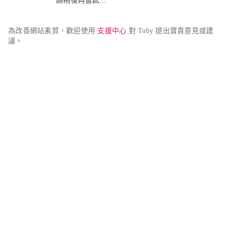
請稍後再嘗試...
為改善網站素質，歡迎使用 
支援中心
 對 Toby 提出寶貴意見或建
議。