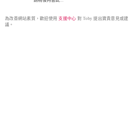
請稍後再嘗試...
為改善網站素質，歡迎使用 
支援中心
 對 Toby 提出寶貴意見或建
議。