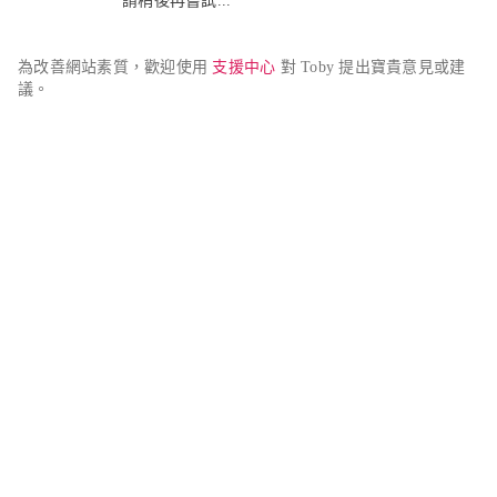
請稍後再嘗試...
為改善網站素質，歡迎使用 
支援中心
 對 Toby 提出寶貴意見或建
議。