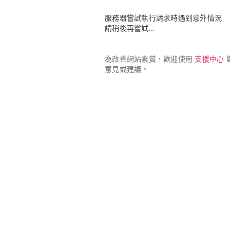
服務器嘗試執行請求時遇到意外情況

請稍後再嘗試...
為改善網站素質，歡迎使用 
支援中心
 
意見或建議。