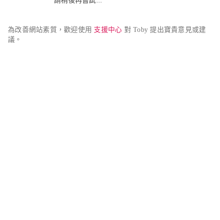
請稍後再嘗試...
為改善網站素質，歡迎使用 
支援中心
 對 Toby 提出寶貴意見或建
議。