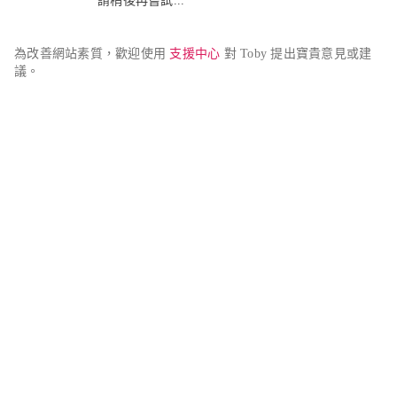
請稍後再嘗試...
為改善網站素質，歡迎使用 
支援中心
 對 Toby 提出寶貴意見或建
議。