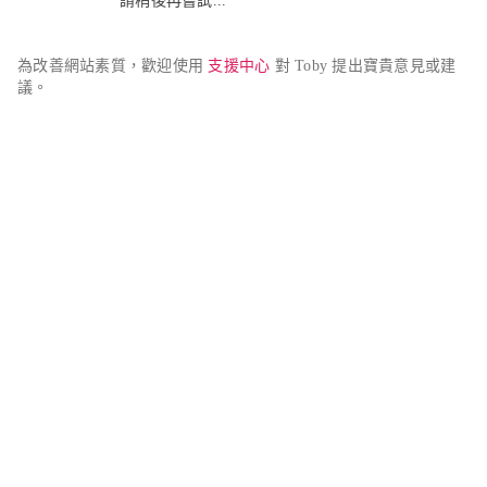
請稍後再嘗試...
為改善網站素質，歡迎使用 
支援中心
 對 Toby 提出寶貴意見或建
議。