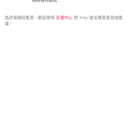
請稍後再嘗試...
為改善網站素質，歡迎使用 
支援中心
 對 Toby 提出寶貴意見或建
議。