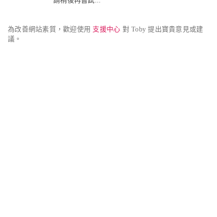
請稍後再嘗試...
為改善網站素質，歡迎使用 
支援中心
 對 Toby 提出寶貴意見或建
議。