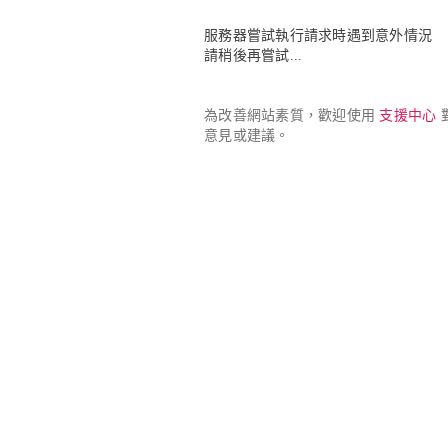
服務器嘗試執行請求時遇到意外情況

請稍後再嘗試...
為改善網站素質，歡迎使用 
支援中心
 
意見或建議。