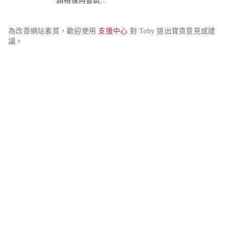
請稍後再嘗試...
為改善網站素質，歡迎使用 
支援中心
 對 Toby 提出寶貴意見或建
議。