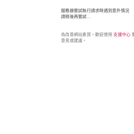
服務器嘗試執行請求時遇到意外情況

請稍後再嘗試...
為改善網站素質，歡迎使用 
支援中心
 
意見或建議。