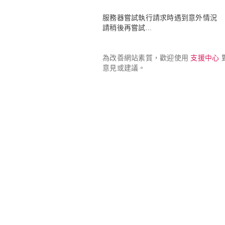
服務器嘗試執行請求時遇到意外情況

請稍後再嘗試...
為改善網站素質，歡迎使用 
支援中心
 
意見或建議。