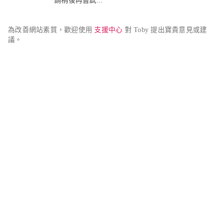
請稍後再嘗試...
為改善網站素質，歡迎使用 
支援中心
 對 Toby 提出寶貴意見或建
議。