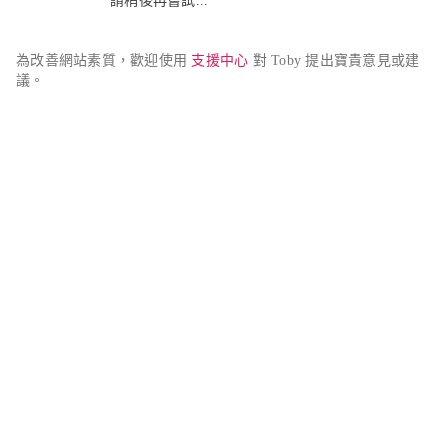
請稍後再嘗試...
為改善網站素質，歡迎使用 
支援中心
 對 Toby 提出寶貴意見或建
議。