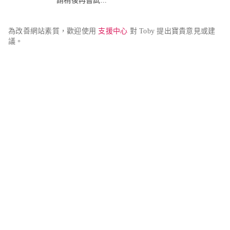
請稍後再嘗試...
為改善網站素質，歡迎使用 
支援中心
 對 Toby 提出寶貴意見或建
議。