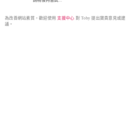
請稍後再嘗試...
為改善網站素質，歡迎使用 
支援中心
 對 Toby 提出寶貴意見或建
議。