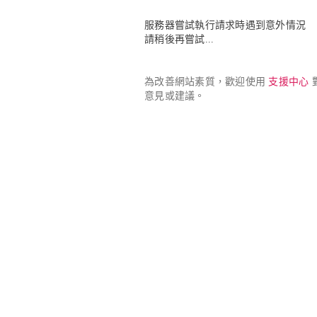
服務器嘗試執行請求時遇到意外情況

請稍後再嘗試...
為改善網站素質，歡迎使用 
支援中心
 
意見或建議。