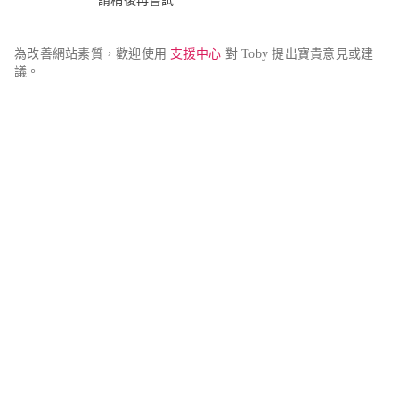
請稍後再嘗試...
為改善網站素質，歡迎使用 
支援中心
 對 Toby 提出寶貴意見或建
議。