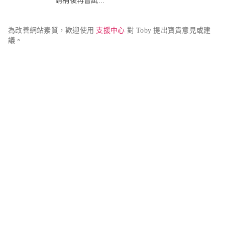
請稍後再嘗試...
為改善網站素質，歡迎使用 
支援中心
 對 Toby 提出寶貴意見或建
議。