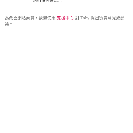
請稍後再嘗試...
為改善網站素質，歡迎使用 
支援中心
 對 Toby 提出寶貴意見或建
議。