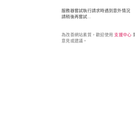
服務器嘗試執行請求時遇到意外情況

請稍後再嘗試...
為改善網站素質，歡迎使用 
支援中心
 
意見或建議。