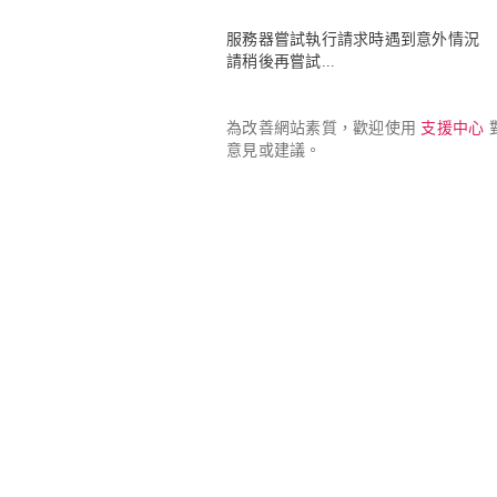
服務器嘗試執行請求時遇到意外情況

請稍後再嘗試...
為改善網站素質，歡迎使用 
支援中心
 
意見或建議。