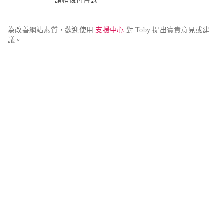
請稍後再嘗試...
為改善網站素質，歡迎使用 
支援中心
 對 Toby 提出寶貴意見或建
議。