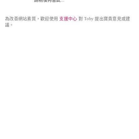
請稍後再嘗試...
為改善網站素質，歡迎使用 
支援中心
 對 Toby 提出寶貴意見或建
議。