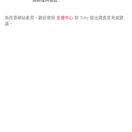
請稍後再嘗試...
為改善網站素質，歡迎使用 
支援中心
 對 Toby 提出寶貴意見或建
議。