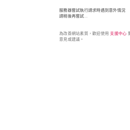
服務器嘗試執行請求時遇到意外情況

請稍後再嘗試...
為改善網站素質，歡迎使用 
支援中心
 
意見或建議。