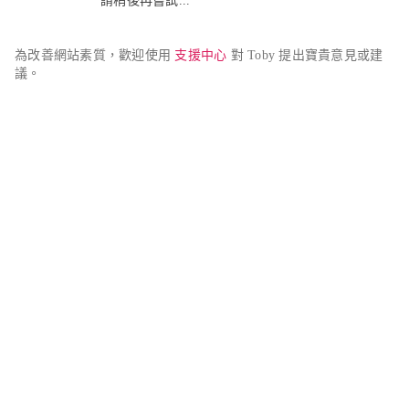
請稍後再嘗試...
為改善網站素質，歡迎使用 
支援中心
 對 Toby 提出寶貴意見或建
議。